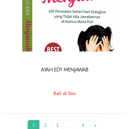
AYAH EDY MENJAWAB
Beli di Sini
1
2
3
…
8
»