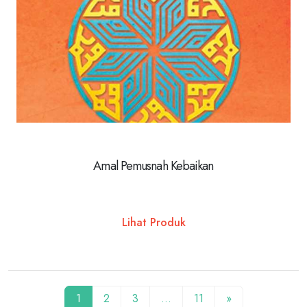
Amal Pemusnah Kebaikan
Lihat Produk
1
2
3
…
11
»