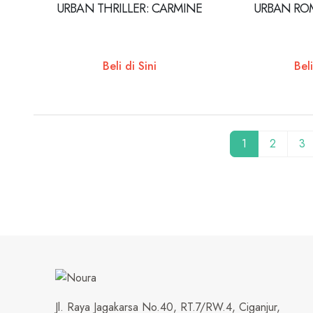
URBAN THRILLER: CARMINE
URBAN RO
Beli di Sini
Beli
1
2
3
Jl. Raya Jagakarsa No.40, RT.7/RW.4, Ciganjur,