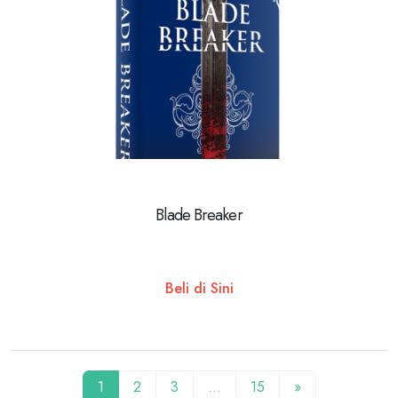
Blade Breaker
Beli di Sini
1
2
3
…
15
»