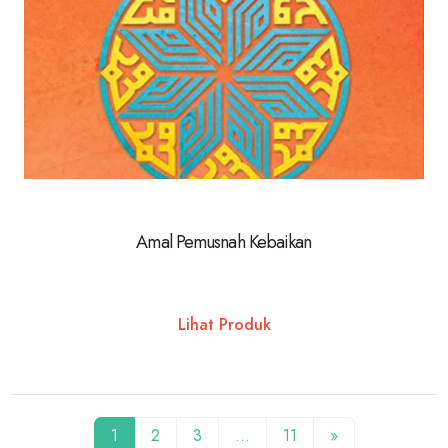
Amal Pemusnah Kebaikan
Lihat Produk
1
2
3
…
11
»