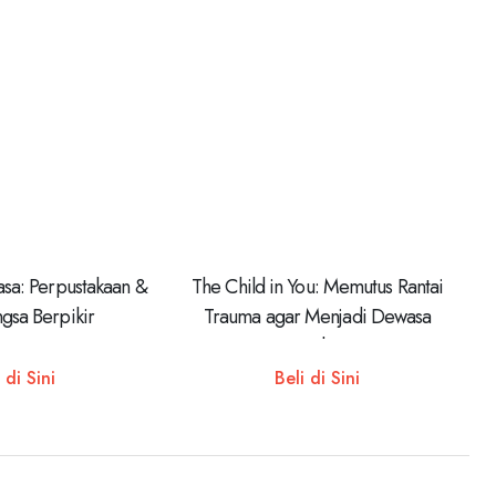
asa: Perpustakaan &
The Child in You: Memutus Rantai
gsa Berpikir
Trauma agar Menjadi Dewasa
Seutuhnya
 di Sini
Beli di Sini