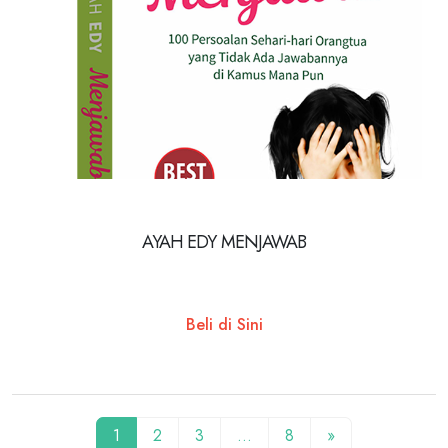
AYAH EDY MENJAWAB
Beli di Sini
1
2
3
…
8
»