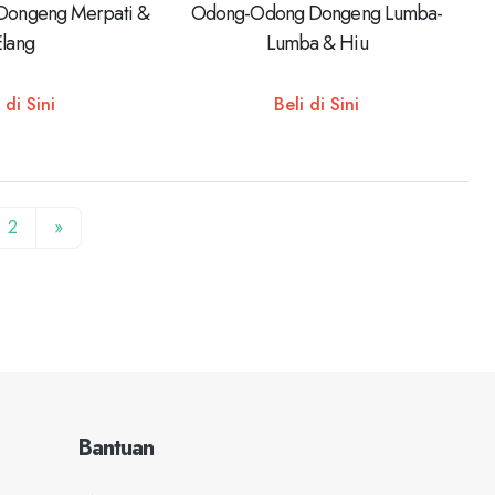
ongeng Merpati &
Odong-Odong Dongeng Lumba-
Elang
Lumba & Hiu
 di Sini
Beli di Sini
2
»
Bantuan