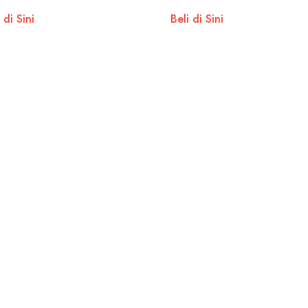
ahan Iklim
Perubahan Iklim
 di Sini
Beli di Sini