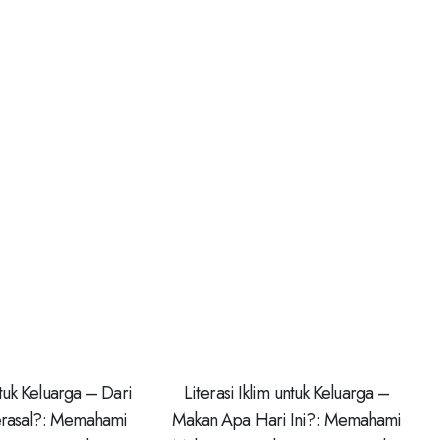
ntuk Keluarga – Dari
Literasi Iklim untuk Keluarga –
Berasal?: Memahami
Makan Apa Hari Ini?: Memahami
nsisi Energi, dan
Makanan, Ketahanan Pangan, dan