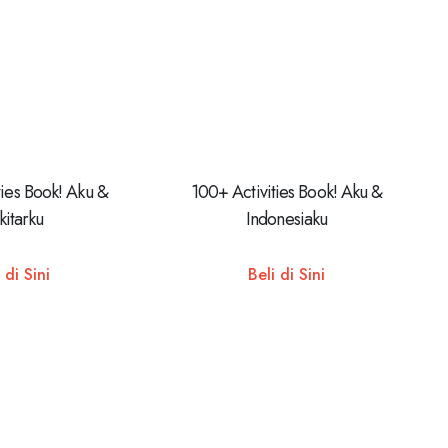
ties Book! Aku &
100+ Activities Book! Aku &
kitarku
Indonesiaku
 di Sini
Beli di Sini