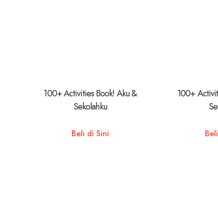
100+ Activities Book! Aku &
100+ Activi
Sekolahku
Se
Beli di Sini
Beli