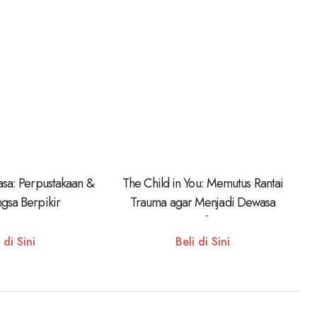
asa: Perpustakaan &
The Child in You: Memutus Rantai
gsa Berpikir
Trauma agar Menjadi Dewasa
Seutuhnya
 di Sini
Beli di Sini