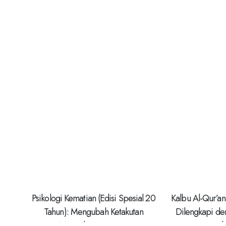
Psikologi Kematian (Edisi Spesial 20
Kalbu Al-Qur’an:
Tahun): Mengubah Ketakutan
Dilengkapi d
Menjadi Optimisme
Il