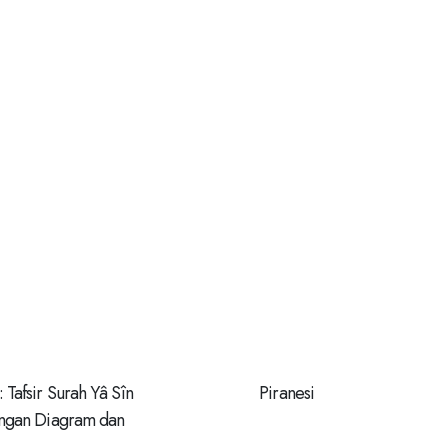
 Tafsir Surah Yâ Sîn
Piranesi
engan Diagram dan
ustrasi