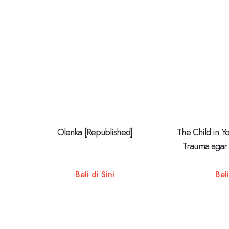
Olenka [Republished]
The Child in Y
Trauma agar
Se
Beli di Sini
Beli