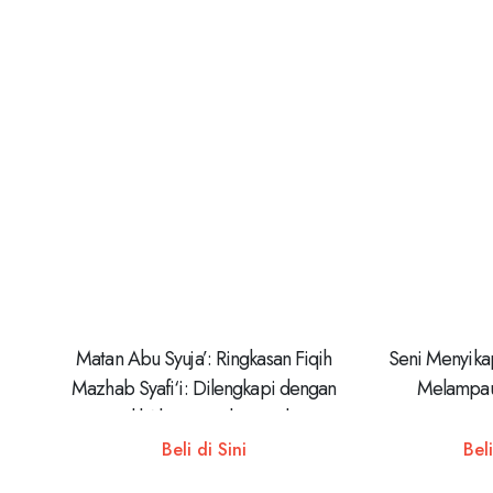
Matan Abu Syuja’: Ringkasan Fiqih
Seni Menyika
Mazhab Syafi‘i: Dilengkapi dengan
Melampaui
Dalil Al-Qur’an dan Hadis
Beli di Sini
Beli