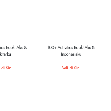
ties Book! Aku &
100+ Activities Book! Aku &
kitarku
Indonesiaku
 di Sini
Beli di Sini