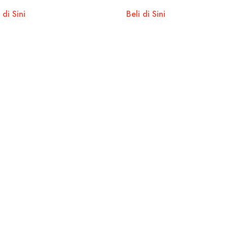
ahan Iklim
Perubahan Iklim
 di Sini
Beli di Sini