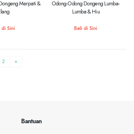
ongeng Merpati &
Odong-Odong Dongeng Lumba-
Elang
Lumba & Hiu
 di Sini
Beli di Sini
2
»
Bantuan