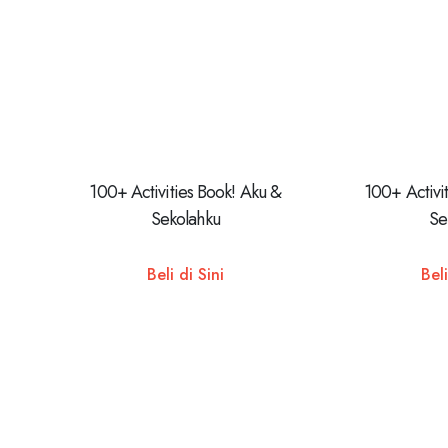
100+ Activities Book! Aku &
100+ Activi
Sekolahku
Se
Beli di Sini
Beli