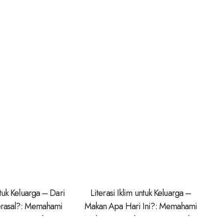
ntuk Keluarga – Dari
Literasi Iklim untuk Keluarga –
Berasal?: Memahami
Makan Apa Hari Ini?: Memahami
nsisi Energi, dan
Makanan, Ketahanan Pangan, dan