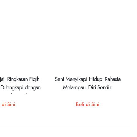
a’: Ringkasan Fiqih
Seni Menyikapi Hidup: Rahasia
: Dilengkapi dengan
Melampaui Diri Sendiri
ur’an dan Hadis
 di Sini
Beli di Sini