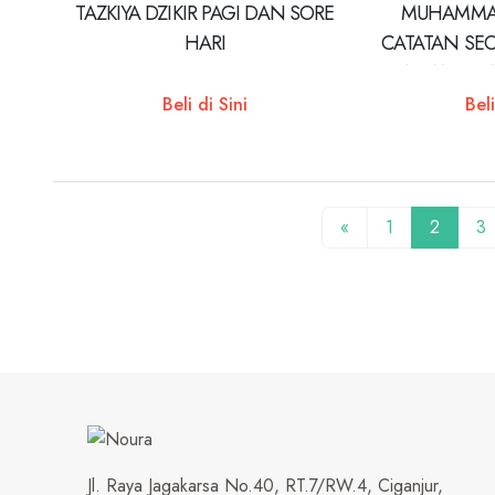
TAZKIYA DZIKIR PAGI DAN SORE
MUHAMMAD
HARI
CATATAN SE
TENTANG RA
Beli di Sini
Beli
«
1
2
3
Jl. Raya Jagakarsa No.40, RT.7/RW.4, Ciganjur,