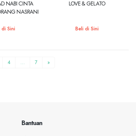
 NABI CINTA
LOVE & GELATO
ORANG NASRANI
SULULLAH SAW.
 di Sini
Beli di Sini
4
…
7
»
Bantuan