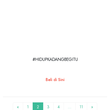
#HIDUPKADANGBEGITU
Beli di Sini
«
1
2
3
4
…
11
»