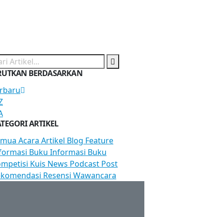
RUTKAN BERDASARKAN
rbaru
Z
A
TEGORI ARTIKEL
emua
Acara
Artikel
Blog
Feature
formasi Buku
Informasi Buku
mpetisi
Kuis
News
Podcast
Post
ekomendasi
Resensi
Wawancara