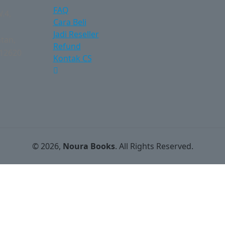
FAQ
.4,
Cara Beli
Jadi Reseller
atan,
Refund
 12620
Kontak CS
© 2026,
Noura Books
. All Rights Reserved.