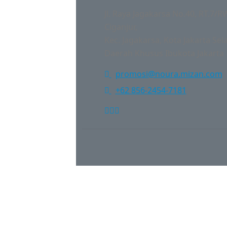
Jl. Raya Jagakarsa No.40, RT.7/RW
Ciganjur,
Kec. Jagakarsa, Kota Jakarta Sel
Daerah Khusus Ibukota Jakarta
promosi@noura.mizan.com
+62 856-2454-7181