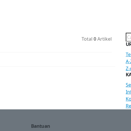
Total
0
Artikel
U
Te
A-
Z-
KA
S
In
Ko
R
Bantuan